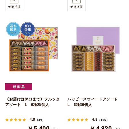
《お届けは8/31まで》フルッタ
ハッピースウィートアソート
アソート L 6種25個入
L 6種36個入
4.9
4.8
（39）
（105）
￥5,400
￥4,320