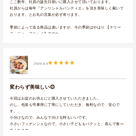
ここ数年、社員の誕生日祝いに購入させて頂いております。
社員からは毎年『アンリシャルパンティエ』を頂き美味しく戴いて
おります。とお礼の言葉が必ず有ります。
季節によって送る商品は違いますが、今の季節はやはり 【テリー
ヌ・ドゥ・フリュイ】ですね。
のど越しが良く、冷やして食べれば口の中は避暑地にまっしぐら
いつもいつも美味しいお菓子を提案下さって感謝しております。
2026.8.5
今後とも宜しくお願い致します。
ショップレビュー
変わらず美味しい😊
今回はお盆のお供えにと購入させていただきました。
のし、包装も弔事用に丁寧にしていただき、無料なので、安心で
す。
小分けなので、みんなで分ける時もいいです。
小さいフィナンシェなので、小さい子どももパクッと、喜んで食べ
てくれます。