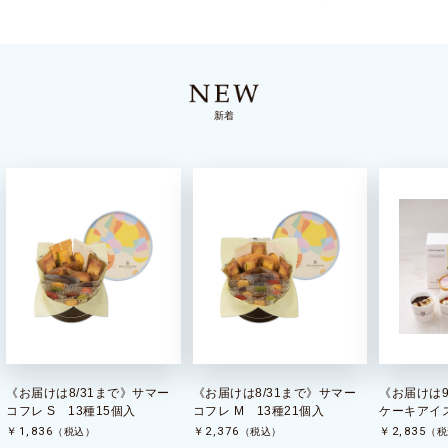
新着
《お届けは8/31まで》サマー
《お届けは8/31まで》サマー
《お届けは9
コフレ S 13種15個入
コフレ M 13種21個入
ケーキアイス
￥1,836
￥2,376
￥2,835
（税込）
（税込）
（税