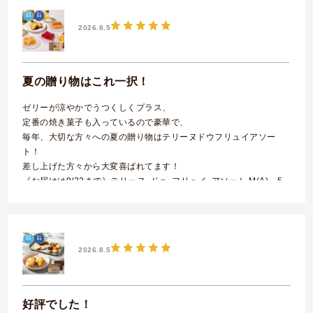
2026.8.5
夏の贈り物はこれ一択！
ゼリーが涼やかでうつくしくプラス、
定番の焼き菓子も入っているので豪華で、
毎年、大切な方々への夏の贈り物はテリーヌドウフリュイアソー
ト！
差し上げた方々から大変喜ばれてます！
《お届けは9/22まで》テリーヌ･ドゥ･フリュイ･アソート M(A) 5
種15個入
2026.8.5
好評でした！