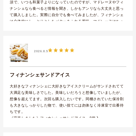
須で、いつも和菓子よりになっていたのですが、マドレーヌやフィ
ナンシェなら食べると情報を聞き、しかもアンリなら大丈夫と思っ
て購入しました。実際に自分でも食べてみましたが、フィナンシェ
は全体的にしっとりとしたバターあふれる風味、マドレーヌはちょ
っとラム酒とはちみつのきいた王道の味。今度から困ったらこれ一
択だなと思いました。
フィナンシェ･マドレーヌ詰合せ 2種8個入
2026.8.5
フィナンシェサンドアイス
大好きなフィナンシェに大好きなアイスクリームがサンドされてて
大満足な美味しさでした。美味しいだろうと想像していましたが、
想像を超えてます。次回も購入したいです。同梱されていた保冷剤
も大きなしっかりした物で、使い捨てには勿体なく冷凍室で出番待
ちです。
《完売しました》フィナンシェサンドアイス 8個入